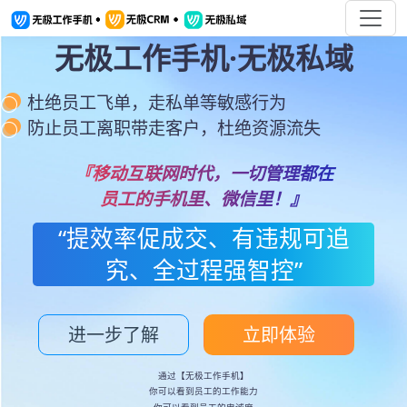
无极工作手机·无极私域
杜绝员工飞单，走私单等敏感行为
防止员工离职带走客户，杜绝资源流失
『移动互联网时代，一切管理都在
员工的手机里、微信里！』
“提效率促成交、有违规可追
究、全过程强智控”
进一步了解
立即体验
通过【无极工作手机】
你可以看到员工的工作能力