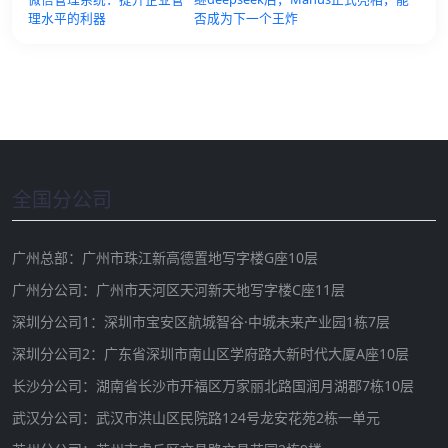
理水平的利器
否成为下一个王炸
全国分公司
广州总部：广州市珠江新高德置地写字楼G座10层
广州分公司：广州市天河区天河新天地写字楼C座11层
深圳分公司1：深圳市宝安区航城智谷·中城未来产业园1栋7层
深圳分公司2：广东省深圳市南山区学府路大新时代大厦A座10层
长沙分公司：湖南省长沙市开福区万家丽北路国润月湖郡7栋10层
武汉分公司：武汉市洪山区民院路124号龙安花苑2栋一单元