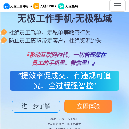
无极工作手机·无极私域
杜绝员工飞单，走私单等敏感行为
防止员工离职带走客户，杜绝资源流失
『移动互联网时代，一切管理都在
员工的手机里、微信里！』
“提效率促成交、有违规可追
究、全过程强智控”
进一步了解
立即体验
通过【无极工作手机】
你可以看到员工的工作能力