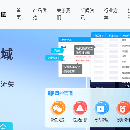
首
产品优
关于我
新闻资
行业方
页
势
们
讯
案
私域
为
源流失
全