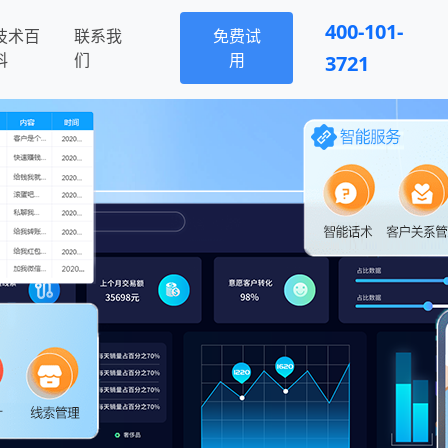
400-101-
技术百
联系我
免费试
科
们
用
3721