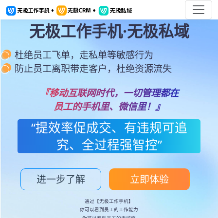
无极工作手机·无极私域
杜绝员工飞单，走私单等敏感行为
防止员工离职带走客户，杜绝资源流失
『移动互联网时代，一切管理都在
员工的手机里、微信里！』
“提效率促成交、有违规可追
究、全过程强智控”
进一步了解
立即体验
通过【无极工作手机】
你可以看到员工的工作能力