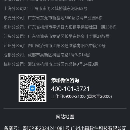
上海分公司2：上海市崇明区城桥镇东河沿68号
东莞分公司：广东省东莞市新基地360互联网产业园A栋
梅州分公司：广东省梅州市平远县大柘镇平远碧桂园一期23B栋
汕头分公司：广东省汕头市龙湖区长平东路金叶华庭2期9层
泸州分公司：四川省泸州市江阳区通滩镇向阳路中段10号
成都分公司：成都市高新区科园南路1号3栋14层
杭州分公司：浙江省杭州市上城区九盛路9号24幢3层
添加微信咨询
400-101-3721
工作日09:00-21:00 (周末至20:00)
网站地图
备案号：
粤ICP备2024241081号
广州小赢软件科技有限公司