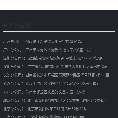
全国分公司
广州总部：广州市珠江新高德置地写字楼G座10层
广州分公司：广州市天河区天河新天地写字楼C座11层
深圳分公司1：深圳市宝安区航城智谷·中城未来产业园1栋7层
深圳分公司2：广东省深圳市南山区学府路大新时代大厦A座10层
长沙分公司：湖南省长沙市开福区万家丽北路国润月湖郡7栋10层
武汉分公司：武汉市洪山区民院路124号龙安花苑2栋一单元
苏州分公司：苏州市虎丘区文昌路文昌花园2栋9楼
北京分公司1：北京市朝阳区建国路15号创意生活园区8号楼4层
北京分公司2：北京市朝阳区东三环南路甲52楼18层
上海分公司1：上海市普陀区常德路1339号A座8层