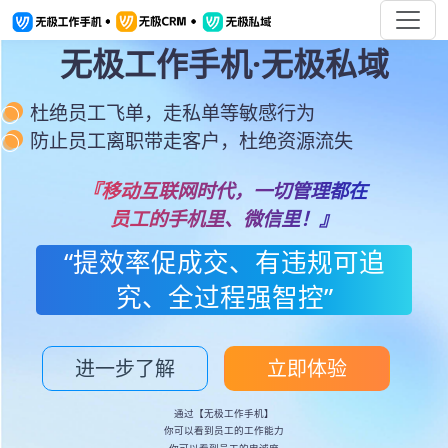
无极工作手机·无极私域
杜绝员工飞单，走私单等敏感行为
防止员工离职带走客户，杜绝资源流失
『移动互联网时代，一切管理都在
员工的手机里、微信里！』
“提效率促成交、有违规可追
究、全过程强智控”
进一步了解
立即体验
通过【无极工作手机】
你可以看到员工的工作能力