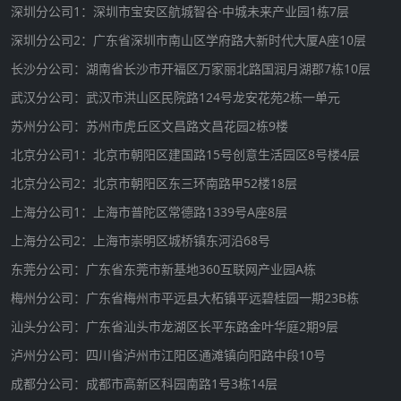
深圳分公司1：深圳市宝安区航城智谷·中城未来产业园1栋7层
深圳分公司2：广东省深圳市南山区学府路大新时代大厦A座10层
长沙分公司：湖南省长沙市开福区万家丽北路国润月湖郡7栋10层
武汉分公司：武汉市洪山区民院路124号龙安花苑2栋一单元
苏州分公司：苏州市虎丘区文昌路文昌花园2栋9楼
北京分公司1：北京市朝阳区建国路15号创意生活园区8号楼4层
北京分公司2：北京市朝阳区东三环南路甲52楼18层
上海分公司1：上海市普陀区常德路1339号A座8层
上海分公司2：上海市崇明区城桥镇东河沿68号
东莞分公司：广东省东莞市新基地360互联网产业园A栋
梅州分公司：广东省梅州市平远县大柘镇平远碧桂园一期23B栋
汕头分公司：广东省汕头市龙湖区长平东路金叶华庭2期9层
泸州分公司：四川省泸州市江阳区通滩镇向阳路中段10号
成都分公司：成都市高新区科园南路1号3栋14层