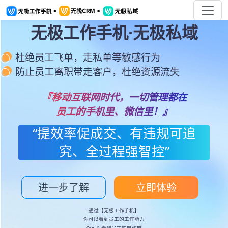
无极工作手机·无极私域
杜绝员工飞单，走私单等敏感行为
防止员工离职带走客户，杜绝资源流失
『移动互联网时代，一切管理都在
员工的手机里、微信里！』
“提效率促成交、有违规可追
究、全过程强智控”
进一步了解
立即体验
通过【无极工作手机】
你可以看到员工的工作能力