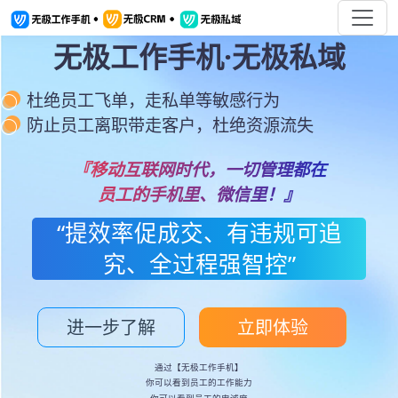
无极工作手机·无极私域
杜绝员工飞单，走私单等敏感行为
防止员工离职带走客户，杜绝资源流失
『移动互联网时代，一切管理都在
员工的手机里、微信里！』
“提效率促成交、有违规可追
究、全过程强智控”
进一步了解
立即体验
通过【无极工作手机】
你可以看到员工的工作能力