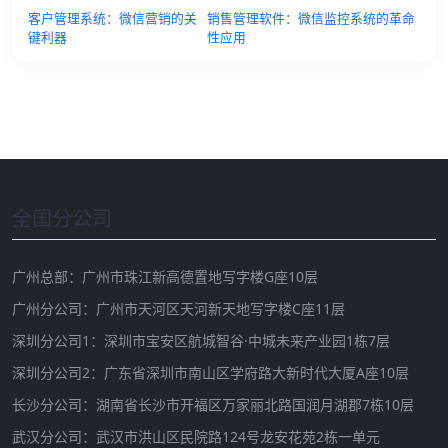
客户管理系统：微信营销的关
销售管理软件：微信监控系统的革命
键利器
性应用
全国分公司
广州总部：广州市珠江新高德置地写字楼G座10层
广州分公司：广州市天河区天河新天地写字楼C座11层
深圳分公司1：深圳市宝安区航城智谷·中城未来产业园1栋7层
深圳分公司2：广东省深圳市南山区学府路大新时代大厦A座10层
长沙分公司：湖南省长沙市开福区万家丽北路国润月湖郡7栋10层
武汉分公司：武汉市洪山区民院路124号龙安花苑2栋一单元