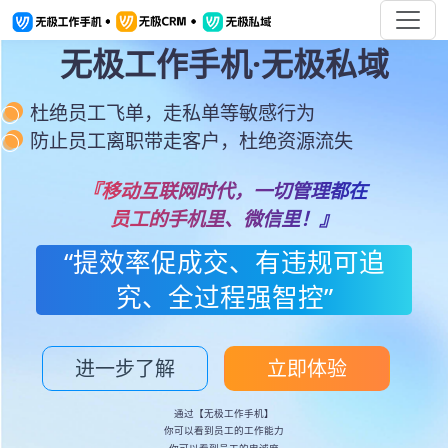
无极工作手机·无极私域
杜绝员工飞单，走私单等敏感行为
防止员工离职带走客户，杜绝资源流失
『移动互联网时代，一切管理都在
员工的手机里、微信里！』
“提效率促成交、有违规可追
究、全过程强智控”
进一步了解
立即体验
通过【无极工作手机】
你可以看到员工的工作能力