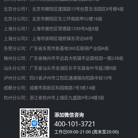
北京分公司1：北京市朝阳区建国路15号创意生活园区8号楼4层
北京分公司2：北京市朝阳区东三环南路甲52楼18层
上海分公司1：上海市普陀区常德路1339号A座8层
上海分公司2：上海市崇明区城桥镇东河沿68号
东莞分公司：广东省东莞市新基地360互联网产业园A栋
梅州分公司：广东省梅州市平远县大柘镇平远碧桂园一期23B栋
汕头分公司：广东省汕头市龙湖区长平东路金叶华庭2期9层
泸州分公司：四川省泸州市江阳区通滩镇向阳路中段10号
成都分公司：成都市高新区科园南路1号3栋14层
杭州分公司：浙江省杭州市上城区九盛路9号24幢3层
添加微信咨询
400-101-3721
工作日09:00-21:00 (周末至20:00)