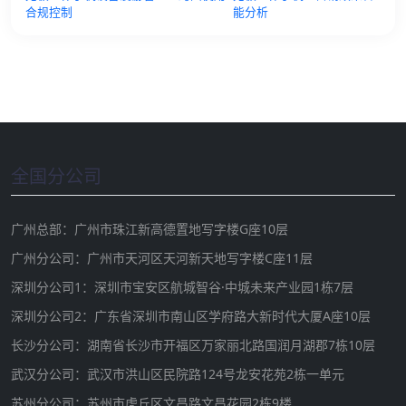
合规控制
能分析
全国分公司
广州总部：广州市珠江新高德置地写字楼G座10层
广州分公司：广州市天河区天河新天地写字楼C座11层
深圳分公司1：深圳市宝安区航城智谷·中城未来产业园1栋7层
深圳分公司2：广东省深圳市南山区学府路大新时代大厦A座10层
长沙分公司：湖南省长沙市开福区万家丽北路国润月湖郡7栋10层
武汉分公司：武汉市洪山区民院路124号龙安花苑2栋一单元
苏州分公司：苏州市虎丘区文昌路文昌花园2栋9楼