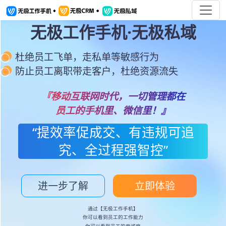
无极工作手机·无极私域
杜绝员工飞单，走私单等敏感行为
防止员工离职带走客户，杜绝资源流失
『移动互联网时代，一切管理都在
员工的手机里、微信里！』
“提效率促成交、有违规可追
究、全过程强智控”
进一步了解
立即体验
通过【无极工作手机】
你可以看到员工的工作能力