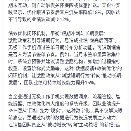
期未互动，则自动触发关怀提醒或优惠推送。某企业实
践显示，优化跟进节奏后客户流失率降低18%，因触达
不当导致的业绩波动减少12%。
绩效优化闭环机制，平衡“短期冲刺与长期发展”
激励政策若引导短期行为，易造成业绩“虚高后回落”。
无极工作手机通过签单日期分布分析功能，可识别销售
是否人为调节签单节奏。例如，当月末签单量异常集中
时，系统会预警并建议调整激励结构，如增加过程指标
权重、设置阶梯式奖励等。这种“数据反馈+政策优化”的
闭环机制，让激励政策从“刺激短期行为”转向“推动长期
发展”，团队业绩可持续增长能力提升15%。
当企业通过无极工作手机实现数据洞察、流程管控、智
能提醒、绩效优化四大维度的系统升级，团队业绩提升
35%便从“目标”变为“现实”。这种数字化工具不仅解决眼
前痛点，更通过持续的数据迭代为长远发展注入动力，
让销售团队真正从“被动增长”转向“主动稳增”的新纪元。