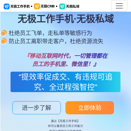
无极工作手机·无极私域
杜绝员工飞单，走私单等敏感行为
防止员工离职带走客户，杜绝资源流失
『移动互联网时代，一切管理都在
员工的手机里、微信里！』
“提效率促成交、有违规可追
究、全过程强智控”
进一步了解
立即体验
通过【无极工作手机】
你可以看到员工的工作能力