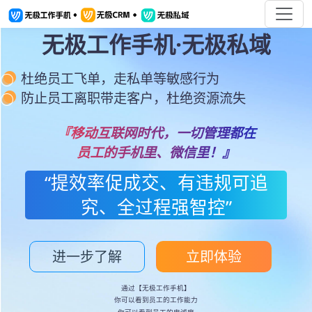
无极工作手机·无极私域
杜绝员工飞单，走私单等敏感行为
防止员工离职带走客户，杜绝资源流失
『移动互联网时代，一切管理都在
员工的手机里、微信里！』
“提效率促成交、有违规可追
究、全过程强智控”
进一步了解
立即体验
通过【无极工作手机】
你可以看到员工的工作能力