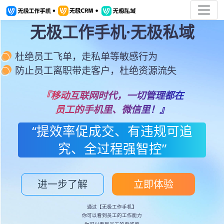
无极工作手机·无极私域
杜绝员工飞单，走私单等敏感行为
防止员工离职带走客户，杜绝资源流失
『移动互联网时代，一切管理都在
员工的手机里、微信里！』
“提效率促成交、有违规可追
究、全过程强智控”
进一步了解
立即体验
通过【无极工作手机】
你可以看到员工的工作能力