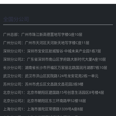
全国分公司
广州总部：广州市珠江新高德置地写字楼G座10层
广州分公司：广州市天河区天河新天地写字楼C座11层
深圳分公司1：深圳市宝安区航城智谷·中城未来产业园1栋7层
深圳分公司2：广东省深圳市南山区学府路大新时代大厦A座10层
长沙分公司：湖南省长沙市开福区万家丽北路国润月湖郡7栋10层
武汉分公司：武汉市洪山区民院路124号龙安花苑2栋一单元
苏州分公司：苏州市虎丘区文昌路文昌花园2栋9楼
北京分公司1：北京市朝阳区建国路15号创意生活园区8号楼4层
北京分公司2：北京市朝阳区东三环南路甲52楼18层
上海分公司1：上海市普陀区常德路1339号A座8层