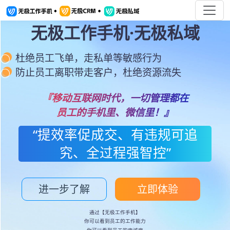
无极工作手机·无极私域
杜绝员工飞单，走私单等敏感行为
防止员工离职带走客户，杜绝资源流失
『移动互联网时代，一切管理都在
员工的手机里、微信里！』
“提效率促成交、有违规可追
究、全过程强智控”
进一步了解
立即体验
通过【无极工作手机】
你可以看到员工的工作能力