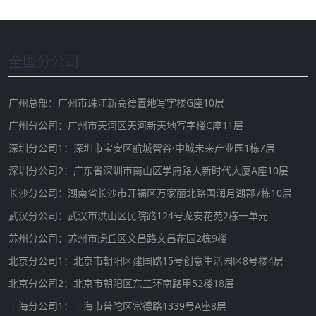
全国分公司
广州总部：广州市珠江新高德置地写字楼G座10层
广州分公司：广州市天河区天河新天地写字楼C座11层
深圳分公司1：深圳市宝安区航城智谷·中城未来产业园1栋7层
深圳分公司2：广东省深圳市南山区学府路大新时代大厦A座10层
长沙分公司：湖南省长沙市开福区万家丽北路国润月湖郡7栋10层
武汉分公司：武汉市洪山区民院路124号龙安花苑2栋一单元
苏州分公司：苏州市虎丘区文昌路文昌花园2栋9楼
北京分公司1：北京市朝阳区建国路15号创意生活园区8号楼4层
北京分公司2：北京市朝阳区东三环南路甲52楼18层
上海分公司1：上海市普陀区常德路1339号A座8层