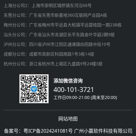
上海分公司2：上海市崇明区城桥镇东河沿68号
东莞分公司：广东省东莞市新基地360互联网产业园A栋
梅州分公司：广东省梅州市平远县大柘镇平远碧桂园一期23B栋
汕头分公司：广东省汕头市龙湖区长平东路金叶华庭2期9层
泸州分公司：四川省泸州市江阳区通滩镇向阳路中段10号
成都分公司：成都市高新区科园南路1号3栋14层
杭州分公司：浙江省杭州市上城区九盛路9号24幢3层
添加微信咨询
400-101-3721
工作日09:00-21:00 (周末至20:00)
网站地图
备案号：
粤ICP备2024241081号
广州小赢软件科技有限公司