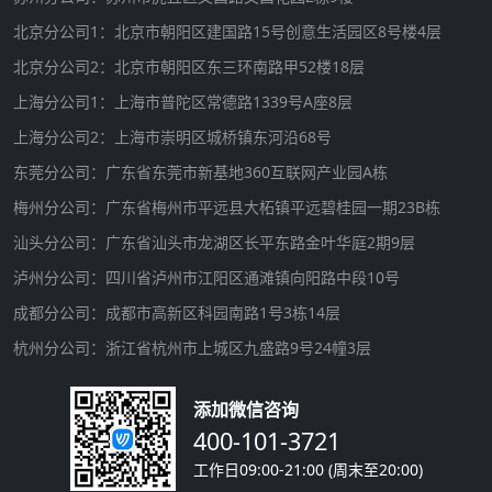
北京分公司1：北京市朝阳区建国路15号创意生活园区8号楼4层
北京分公司2：北京市朝阳区东三环南路甲52楼18层
上海分公司1：上海市普陀区常德路1339号A座8层
上海分公司2：上海市崇明区城桥镇东河沿68号
东莞分公司：广东省东莞市新基地360互联网产业园A栋
梅州分公司：广东省梅州市平远县大柘镇平远碧桂园一期23B栋
汕头分公司：广东省汕头市龙湖区长平东路金叶华庭2期9层
泸州分公司：四川省泸州市江阳区通滩镇向阳路中段10号
成都分公司：成都市高新区科园南路1号3栋14层
杭州分公司：浙江省杭州市上城区九盛路9号24幢3层
添加微信咨询
400-101-3721
工作日09:00-21:00 (周末至20:00)