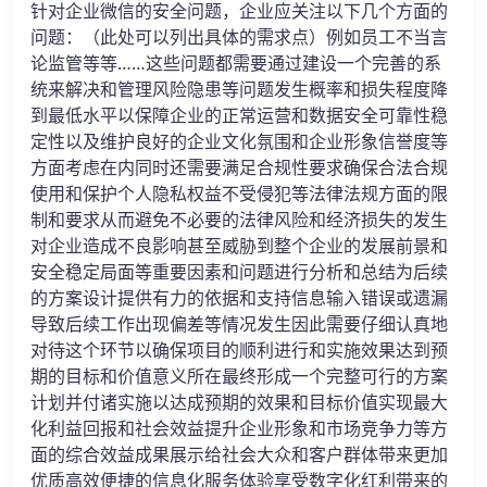
针对企业微信的安全问题，企业应关注以下几个方面的
问题：（此处可以列出具体的需求点）例如员工不当言
论监管等等……这些问题都需要通过建设一个完善的系
统来解决和管理风险隐患等问题发生概率和损失程度降
到最低水平以保障企业的正常运营和数据安全可靠性稳
定性以及维护良好的企业文化氛围和企业形象信誉度等
方面考虑在内同时还需要满足合规性要求确保合法合规
使用和保护个人隐私权益不受侵犯等法律法规方面的限
制和要求从而避免不必要的法律风险和经济损失的发生
对企业造成不良影响甚至威胁到整个企业的发展前景和
安全稳定局面等重要因素和问题进行分析和总结为后续
的方案设计提供有力的依据和支持信息输入错误或遗漏
导致后续工作出现偏差等情况发生因此需要仔细认真地
对待这个环节以确保项目的顺利进行和实施效果达到预
期的目标和价值意义所在最终形成一个完整可行的方案
计划并付诸实施以达成预期的效果和目标价值实现最大
化利益回报和社会效益提升企业形象和市场竞争力等方
面的综合效益成果展示给社会大众和客户群体带来更加
优质高效便捷的信息化服务体验享受数字化红利带来的