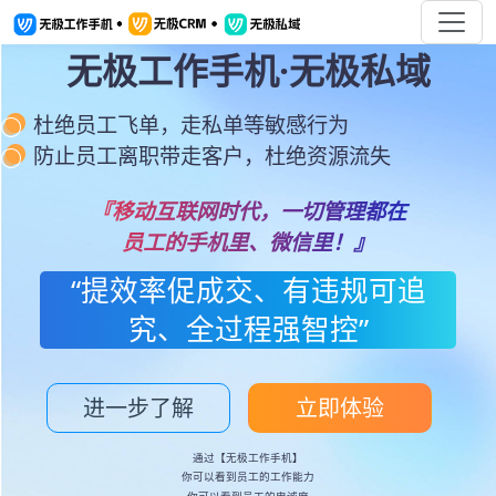
无极工作手机·无极私域
杜绝员工飞单，走私单等敏感行为
防止员工离职带走客户，杜绝资源流失
『移动互联网时代，一切管理都在
员工的手机里、微信里！』
“提效率促成交、有违规可追
究、全过程强智控”
进一步了解
立即体验
通过【无极工作手机】
你可以看到员工的工作能力