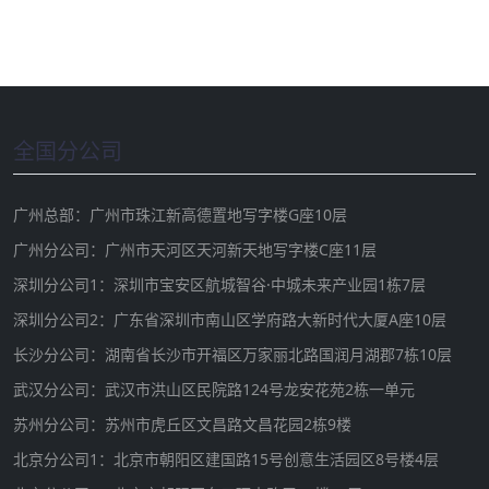
全国分公司
广州总部：广州市珠江新高德置地写字楼G座10层
广州分公司：广州市天河区天河新天地写字楼C座11层
深圳分公司1：深圳市宝安区航城智谷·中城未来产业园1栋7层
深圳分公司2：广东省深圳市南山区学府路大新时代大厦A座10层
长沙分公司：湖南省长沙市开福区万家丽北路国润月湖郡7栋10层
武汉分公司：武汉市洪山区民院路124号龙安花苑2栋一单元
苏州分公司：苏州市虎丘区文昌路文昌花园2栋9楼
北京分公司1：北京市朝阳区建国路15号创意生活园区8号楼4层