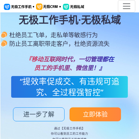
无极工作手机·无极私域
杜绝员工飞单，走私单等敏感行为
防止员工离职带走客户，杜绝资源流失
『移动互联网时代，一切管理都在
员工的手机里、微信里！』
“提效率促成交、有违规可追
究、全过程强智控”
进一步了解
立即体验
通过【无极工作手机】
你可以看到员工的工作能力