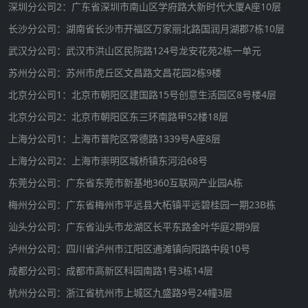
深圳分公司2：广东省深圳市南山区学府路大新时代大厦A座10层
长沙分公司：湖南省长沙市开福区万家丽北路国润月湖郡7栋10层
武汉分公司：武汉市洪山区民院路124号龙安花苑2栋一单元
苏州分公司：苏州市虎丘区文昌路文昌花园2栋9楼
北京分公司1：北京市朝阳区建国路15号创意生活园区8号楼4层
北京分公司2：北京市朝阳区东三环南路甲52楼18层
上海分公司1：上海市普陀区常德路1339号A座8层
上海分公司2：上海市崇明区城桥镇东河沿68号
东莞分公司：广东省东莞市新基地360互联网产业园A栋
梅州分公司：广东省梅州市平远县大柘镇平远碧桂园一期23B栋
汕头分公司：广东省汕头市龙湖区长平东路金叶华庭2期9层
泸州分公司：四川省泸州市江阳区通滩镇向阳路中段10号
成都分公司：成都市高新区科园南路1号3栋14层
杭州分公司：浙江省杭州市上城区九盛路9号24幢3层