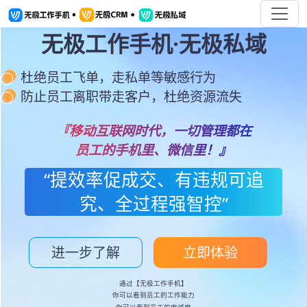
无极工作手机·无极私域
杜绝员工飞单，走私单等敏感行为
防止员工离职带走客户，杜绝资源流失
『移动互联网时代，一切管理都在
员工的手机里、微信里！』
“提效率促成交、有违规可追
究、全过程强智控”
进一步了解
立即体验
通过【无极工作手机】
你可以看到员工的工作能力