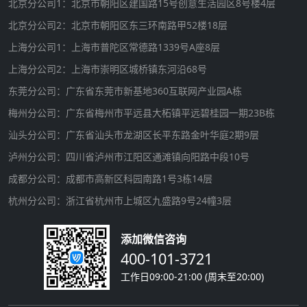
北京分公司1：北京市朝阳区建国路15号创意生活园区8号楼4层
北京分公司2：北京市朝阳区东三环南路甲52楼18层
上海分公司1：上海市普陀区常德路1339号A座8层
上海分公司2：上海市崇明区城桥镇东河沿68号
东莞分公司：广东省东莞市新基地360互联网产业园A栋
梅州分公司：广东省梅州市平远县大柘镇平远碧桂园一期23B栋
汕头分公司：广东省汕头市龙湖区长平东路金叶华庭2期9层
泸州分公司：四川省泸州市江阳区通滩镇向阳路中段10号
成都分公司：成都市高新区科园南路1号3栋14层
杭州分公司：浙江省杭州市上城区九盛路9号24幢3层
添加微信咨询
400-101-3721
工作日09:00-21:00 (周末至20:00)