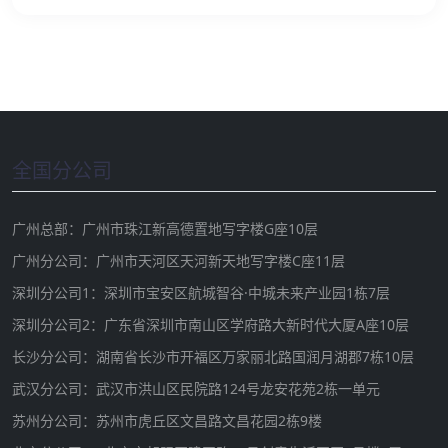
全国分公司
广州总部：广州市珠江新高德置地写字楼G座10层
广州分公司：广州市天河区天河新天地写字楼C座11层
深圳分公司1：深圳市宝安区航城智谷·中城未来产业园1栋7层
深圳分公司2：广东省深圳市南山区学府路大新时代大厦A座10层
长沙分公司：湖南省长沙市开福区万家丽北路国润月湖郡7栋10层
武汉分公司：武汉市洪山区民院路124号龙安花苑2栋一单元
苏州分公司：苏州市虎丘区文昌路文昌花园2栋9楼