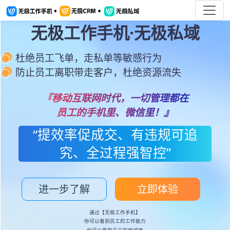
无极工作手机·无极私域
杜绝员工飞单，走私单等敏感行为
防止员工离职带走客户，杜绝资源流失
『移动互联网时代，一切管理都在
员工的手机里、微信里！』
“提效率促成交、有违规可追
究、全过程强智控”
进一步了解
立即体验
通过【无极工作手机】
你可以看到员工的工作能力