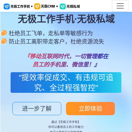
无极工作手机·无极私域
杜绝员工飞单，走私单等敏感行为
防止员工离职带走客户，杜绝资源流失
『移动互联网时代，一切管理都在
员工的手机里、微信里！』
“提效率促成交、有违规可追
究、全过程强智控”
进一步了解
立即体验
通过【无极工作手机】
你可以看到员工的工作能力