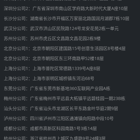
深圳分公司2：广东省深圳市南山区学府路大新时代大厦A座10层
长沙分公司：湖南省长沙市开福区万家丽北路国润月湖郡7栋10层
武汉分公司：武汉市洪山区民院路124号龙安花苑2栋一单元
苏州分公司：苏州市虎丘区文昌路文昌花园2栋9楼
北京分公司1：北京市朝阳区建国路15号创意生活园区8号楼4层
北京分公司2：北京市朝阳区东三环南路甲52楼18层
上海分公司1：上海市普陀区常德路1339号A座8层
上海分公司2：上海市崇明区城桥镇东河沿68号
东莞分公司：广东省东莞市新基地360互联网产业园A栋
梅州分公司：广东省梅州市平远县大柘镇平远碧桂园一期23B栋
汕头分公司：广东省汕头市龙湖区长平东路金叶华庭2期9层
泸州分公司：四川省泸州市江阳区通滩镇向阳路中段10号
成都分公司：成都市高新区科园南路1号3栋14层
杭州分公司：浙江省杭州市上城区九盛路9号24幢3层