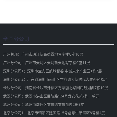
全国分公司
广州总部：广州市珠江新高德置地写字楼G座10层
广州分公司：广州市天河区天河新天地写字楼C座11层
深圳分公司1：深圳市宝安区航城智谷·中城未来产业园1栋7层
深圳分公司2：广东省深圳市南山区学府路大新时代大厦A座10层
长沙分公司：湖南省长沙市开福区万家丽北路国润月湖郡7栋10层
武汉分公司：武汉市洪山区民院路124号龙安花苑2栋一单元
苏州分公司：苏州市虎丘区文昌路文昌花园2栋9楼
北京分公司1：北京市朝阳区建国路15号创意生活园区8号楼4层