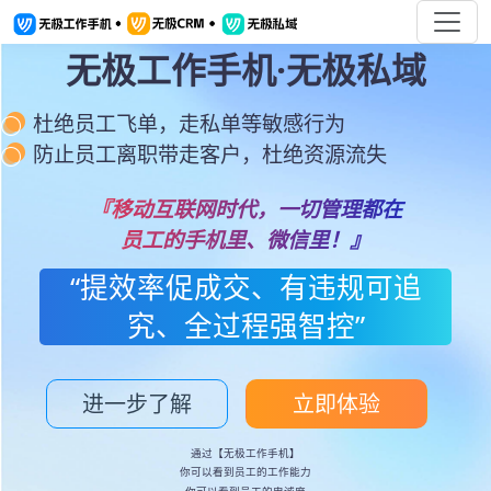
无极工作手机·无极私域
杜绝员工飞单，走私单等敏感行为
防止员工离职带走客户，杜绝资源流失
『移动互联网时代，一切管理都在
员工的手机里、微信里！』
“提效率促成交、有违规可追
究、全过程强智控”
进一步了解
立即体验
通过【无极工作手机】
你可以看到员工的工作能力