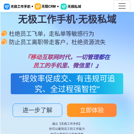
无极工作手机·无极私域
杜绝员工飞单，走私单等敏感行为
防止员工离职带走客户，杜绝资源流失
『移动互联网时代，一切管理都在
员工的手机里、微信里！』
“提效率促成交、有违规可追
究、全过程强智控”
进一步了解
立即体验
通过【无极工作手机】
你可以看到员工的工作能力