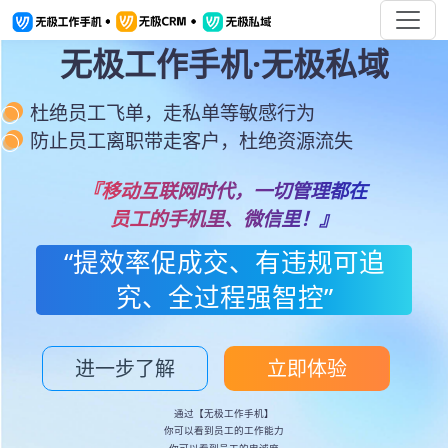
无极工作手机·无极私域
杜绝员工飞单，走私单等敏感行为
防止员工离职带走客户，杜绝资源流失
『移动互联网时代，一切管理都在
员工的手机里、微信里！』
“提效率促成交、有违规可追
究、全过程强智控”
进一步了解
立即体验
通过【无极工作手机】
你可以看到员工的工作能力