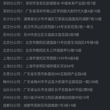
深圳分公司1：深圳市宝安区航城智谷·中城未来产业园1栋7层
深圳分公司2：广东省深圳市南山区学府路大新时代大厦A座10层
长沙分公司：湖南省长沙市开福区万家丽北路国润月湖郡7栋10层
武汉分公司：武汉市洪山区民院路124号龙安花苑2栋一单元
苏州分公司：苏州市虎丘区文昌路文昌花园2栋9楼
北京分公司1：北京市朝阳区建国路15号创意生活园区8号楼4层
北京分公司2：北京市朝阳区东三环南路甲52楼18层
上海分公司1：上海市普陀区常德路1339号A座8层
上海分公司2：上海市崇明区城桥镇东河沿68号
东莞分公司：广东省东莞市新基地360互联网产业园A栋
梅州分公司：广东省梅州市平远县大柘镇平远碧桂园一期23B栋
汕头分公司：广东省汕头市龙湖区长平东路金叶华庭2期9层
泸州分公司：四川省泸州市江阳区通滩镇向阳路中段10号
成都分公司：成都市高新区科园南路1号3栋14层