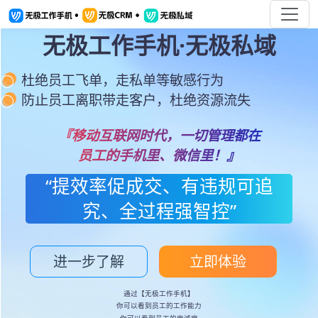
无极工作手机·无极私域
杜绝员工飞单，走私单等敏感行为
防止员工离职带走客户，杜绝资源流失
『移动互联网时代，一切管理都在
员工的手机里、微信里！』
“提效率促成交、有违规可追
究、全过程强智控”
进一步了解
立即体验
通过【无极工作手机】
你可以看到员工的工作能力