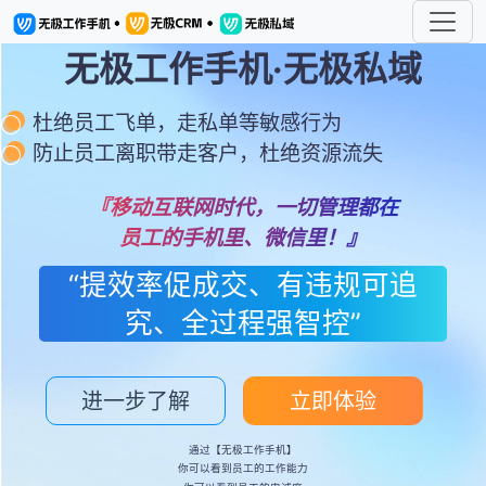
无极工作手机·无极私域
杜绝员工飞单，走私单等敏感行为
防止员工离职带走客户，杜绝资源流失
『移动互联网时代，一切管理都在
员工的手机里、微信里！』
“提效率促成交、有违规可追
究、全过程强智控”
进一步了解
立即体验
通过【无极工作手机】
你可以看到员工的工作能力