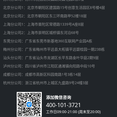
北京分公司1：北京市朝阳区建国路15号创意生活园区8号楼4层
北京分公司2：北京市朝阳区东三环南路甲52楼18层
上海分公司1：上海市普陀区常德路1339号A座8层
上海分公司2：上海市崇明区城桥镇东河沿68号
东莞分公司：广东省东莞市新基地360互联网产业园A栋
梅州分公司：广东省梅州市平远县大柘镇平远碧桂园一期23B栋
汕头分公司：广东省汕头市龙湖区长平东路金叶华庭2期9层
泸州分公司：四川省泸州市江阳区通滩镇向阳路中段10号
成都分公司：成都市高新区科园南路1号3栋14层
杭州分公司：浙江省杭州市上城区九盛路9号24幢3层
添加微信咨询
400-101-3721
工作日09:00-21:00 (周末至20:00)