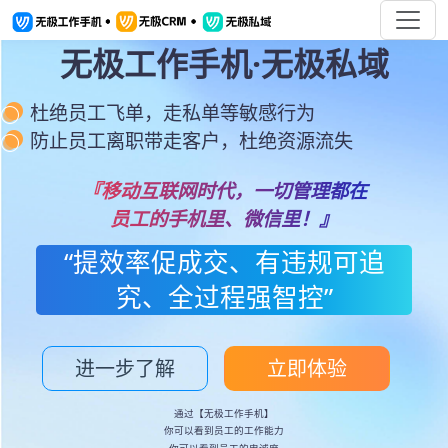
无极工作手机·无极私域
杜绝员工飞单，走私单等敏感行为
防止员工离职带走客户，杜绝资源流失
『移动互联网时代，一切管理都在
员工的手机里、微信里！』
“提效率促成交、有违规可追
究、全过程强智控”
进一步了解
立即体验
通过【无极工作手机】
你可以看到员工的工作能力