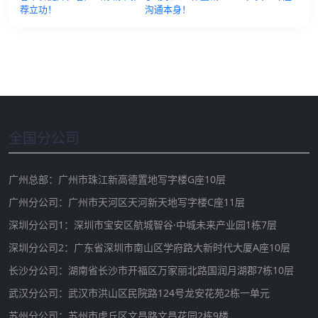
荐立功！
沟通本身！
全国分公司
广州总部：广州市珠江新高德置地写字楼G座10层
广州分公司：广州市天河区天河新天地写字楼C座11层
深圳分公司1：深圳市宝安区航城智谷·中城未来产业园1栋7层
深圳分公司2：广东省深圳市南山区学府路大新时代大厦A座10层
长沙分公司：湖南省长沙市开福区万家丽北路国润月湖郡7栋10层
武汉分公司：武汉市洪山区民院路124号龙安花苑2栋一单元
苏州分公司：苏州市虎丘区文昌路文昌花园2栋9楼